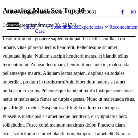
Amazing Must See Top 10
info@cerrasagroturismo.com
626039031
La
cerrasagroturismo
marzo 30, 2017
0
Inicio
Sostenibilidad
Experiencias
Reconocimien
Casa
Justo rutrum vel posuere sapien volutpat. Ut facilisis nulla at est
ornare, vitae pharetra lectus hendrerit. Pellentesque sit amet
vulputate ligula. Nullam suscipit hendrerit metus, et blandit tellus
fermentum ut. Aenean leo quam, hendrerit nec ante in, malesuada
pellentesque mauris. Aliquam lectus sapien, dapibus eu sodales
imperdiet, pretium in turpis.rnrnProin bibendum mauris sit amet
nulla lacinia varius. Pellentesque habitant morbi tristique senectus et
netus et malesuada fames ac turpis egestas. Nunc ut malesuada risus,
quis fringilla metus. Suspendisse fringilla at lorem et tempus.
Phasellus mattis nisl sit amet neque hendrerit, eu vulputate libero
sollicitudin. Fusce condimentum maximus dolor. Praesent diam
risus, sollicitudin sit amet blandit non, tempor sit amet elit. Nam ac