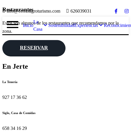
Restaurantes
info@cerrasagroturismo.com
626039031
La
Estos son algunos de los restaurantes que recomendamos por la
Inicio
Sostenibilidad
Experiencias
Reconocimien
Casa
zona.
RESERVAR
En Jerte
La Tenería
927 17 36 62
Siglo, Casa de Comidas
658 34 16 29