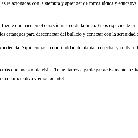
illas relacionadas con la siembra y aprender de forma lúdica y educativa
uente que nace en el corazón mismo de la finca. Estos espacios te brind
los estanques para desconectar del bullicio y conectar con la serenidad d
periencia. Aquí tendrás la oportunidad de plantar, cosechar y cultivar d
ás que una simple visita. Te invitamos a participar activamente, a viv
ncia participativa y emocionante!
corazón del Valle del Jerte, frente a la Reserva Natural Garganta de lo