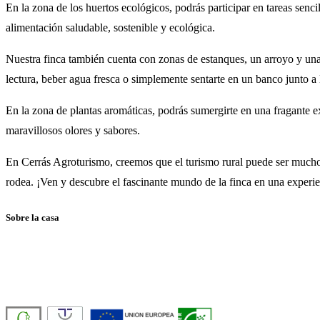
En la zona de los huertos ecológicos, podrás participar en tareas senc
alimentación saludable, sostenible y ecológica.
Nuestra finca también cuenta con zonas de estanques, un arroyo y una f
lectura, beber agua fresca o simplemente sentarte en un banco junto a 
En la zona de plantas aromáticas, podrás sumergirte en una fragante ex
maravillosos olores y sabores.
En Cerrás Agroturismo, creemos que el turismo rural puede ser mucho m
rodea. ¡Ven y descubre el fascinante mundo de la finca en una experie
Sobre la casa
Casa Rural de Agroturismo Sostenible y 100% Autosuficiente, en pleno 
Número de licencia:
TR-CC-00429