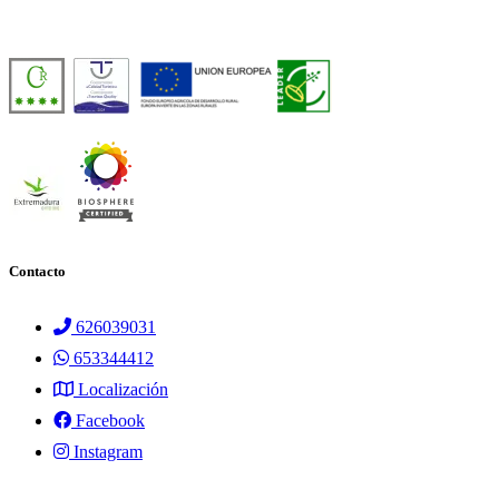
Número de licencia:
TR-CC-00429
Contacto
626039031
653344412
Localización
Facebook
Instagram