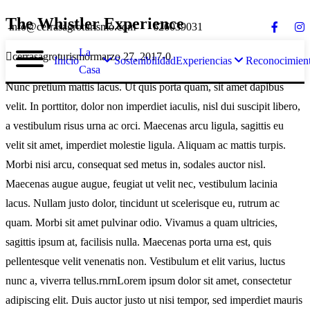
The Whistler Experience
info@cerrasagroturismo.com
626039031
La
cerrasagroturismo
marzo 27, 2017
0
Inicio
Sostenibilidad
Experiencias
Reconocimien
Casa
Nunc pretium mattis lacus. Ut quis porta quam, sit amet dapibus
velit. In porttitor, dolor non imperdiet iaculis, nisl dui suscipit libero,
a vestibulum risus urna ac orci. Maecenas arcu ligula, sagittis eu
velit sit amet, imperdiet molestie ligula. Aliquam ac mattis turpis.
Morbi nisi arcu, consequat sed metus in, sodales auctor nisl.
Maecenas augue augue, feugiat ut velit nec, vestibulum lacinia
lacus. Nullam justo dolor, tincidunt ut scelerisque eu, rutrum ac
quam. Morbi sit amet pulvinar odio. Vivamus a quam ultricies,
sagittis ipsum at, facilisis nulla. Maecenas porta urna est, quis
pellentesque velit venenatis non. Vestibulum et elit varius, luctus
nunc a, viverra tellus.rnrnLorem ipsum dolor sit amet, consectetur
adipiscing elit. Duis auctor justo ut nisi tempor, sed imperdiet mauris