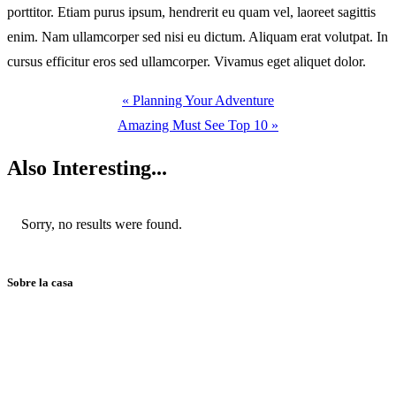
porttitor. Etiam purus ipsum, hendrerit eu quam vel, laoreet sagittis
enim. Nam ullamcorper sed nisi eu dictum. Aliquam erat volutpat. In
cursus efficitur eros sed ullamcorper. Vivamus eget aliquet dolor.
« Planning Your Adventure
Amazing Must See Top 10 »
Also
Interesting...
Sorry, no results were found.
Sobre la casa
Casa Rural de Agroturismo Sostenible y 100% Autosuficiente, en
pleno corazón del Valle del Jerte, frente a la Reserva Natural
Garganta de los Infiernos.