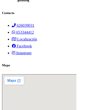
Contacto
626039031
653344412
Localización
Facebook
Instagram
Mapa