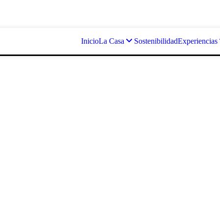
Inicio
La Casa
Sostenibilidad
Experiencias
corazón del Valle del Jerte, frente a la Reserva Natural Garganta de lo