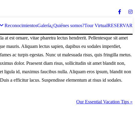
Reconocimientos
Galería
¿Quiénes somos?
Tour Virtual
RESERVAR
a at est ornare, vitae pharetra lectus hendrerit. Pellentesque sit amet
sque mauris. Aliquam lectus sapien, dapibus eu sodales imperdiet,
fames ac turpis egestas. Nunc ut malesuada risus, quis fringilla metus.
ximus dolor. Praesent diam risus, sollicitudin sit amet blandit non,
met ligula id, maximus faucibus nulla. Aliquam eros ipsum, blandit non
Duis a efficitur lacus. Suspendisse elementum at risus id sodales.
Our Essential Vacation Tips »