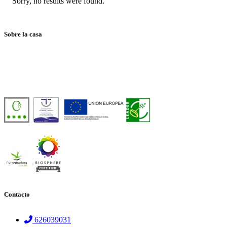
Sorry, no results were found.
Sobre la casa
Casa Rural de Agroturismo Sostenible y 100% Autosuficiente, en pleno 
Número de licencia:
TR-CC-00429
Contacto
626039031