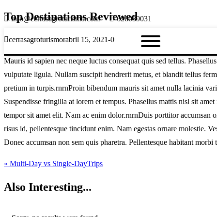
Top Destinations Reviewed
info@cerrasagroturismo.com
626039031
cerrasagroturismo
abril 15, 2021
0
Mauris id sapien nec neque luctus consequat quis sed tellus. Phasellus bl
vulputate ligula. Nullam suscipit hendrerit metus, et blandit tellus f
pretium in turpis.rnrnProin bibendum mauris sit amet nulla lacinia vari
Suspendisse fringilla at lorem et tempus. Phasellus mattis nisl sit ame
tempor sit amet elit. Nam ac enim dolor.rnrnDuis porttitor accumsan or
risus id, pellentesque tincidunt enim. Nam egestas ornare molestie. Ves
Donec accumsan non sem quis pharetra. Pellentesque habitant morbi tri
« Multi-Day vs Single-DayTrips
Also
Interesting...