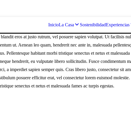
Inicio
La Casa
Sostenibilidad
Experiencias
andit eros at justo rutrum, vel posuere sapien volutpat. Ut facilisis null
ermentum ut. Aenean leo quam, hendrerit nec ante in, malesuada pellente
us. Pellentesque habitant morbi tristique senectus et netus et malesuada 
t neque hendrerit, eu vulputate libero sollicitudin. Fusce condimentum ma
ci, a imperdiet sapien semper quis. Cras libero justo, consectetur sit a
tibulum posuere efficitur erat, vel consectetur lorem euismod molestie. 
stique senectus et netus et malesuada fames ac turpis egestas.