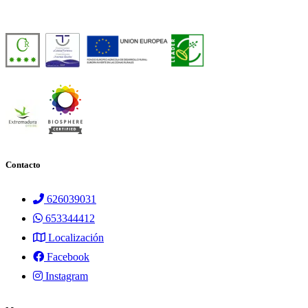
Número de licencia:
TR-CC-00429
Contacto
626039031
653344412
Localización
Facebook
Instagram