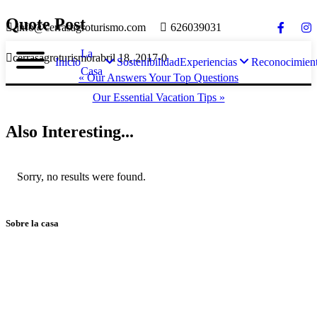
Quote Post
info@cerrasagroturismo.com
626039031
La
cerrasagroturismo
abril 18, 2017
0
Inicio
Sostenibilidad
Experiencias
Reconocimien
Casa
« Our Answers Your Top Questions
Our Essential Vacation Tips »
Also
Interesting...
Sorry, no results were found.
Sobre la casa
Casa Rural de Agroturismo Sostenible y 100% Autosuficiente, en
pleno corazón del Valle del Jerte, frente a la Reserva Natural
Garganta de los Infiernos.